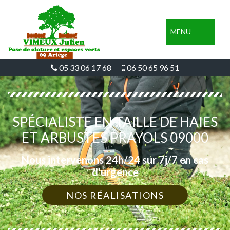
MENU
05 33 06 17 68
06 50 65 96 51
SPÉCIALISTE EN TAILLE DE HAIES
ET ARBUSTES PRAYOLS 09000
Nous intervenons 24h/24 sur 7j/7 en cas
d'urgence
NOS RÉALISATIONS