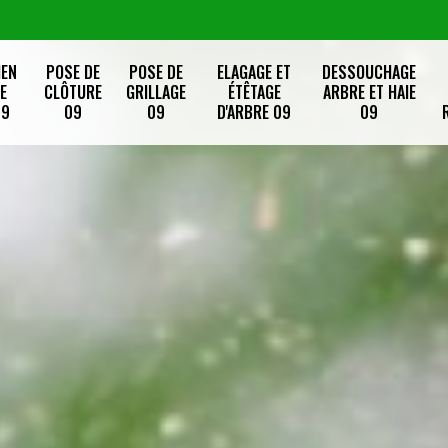
IEN
POSE DE
POSE DE
ELAGAGE ET
DESSOUCHAGE
E
CLÔTURE
GRILLAGE
ÉTÊTAGE
ARBRE ET HAIE
09
09
09
D'ARBRE 09
09