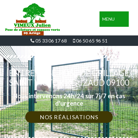
MENU
05 33 06 17 68
06 50 65 96 51
ENTREPRISE POSE DE GRILLAGE
SAINT VICTOR ROUZAUD 09100
Nous intervenons 24h/24 sur 7j/7 en cas
d'urgence
NOS RÉALISATIONS